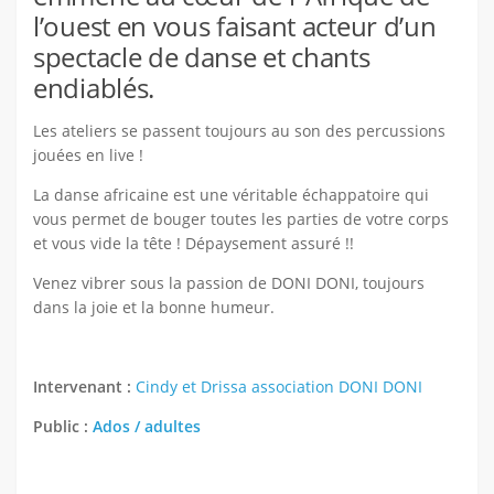
l’ouest en vous faisant acteur d’un
DANSE
spectacle de danse et chants
MANUELLES
endiablés.
MUSICALES
Les ateliers se passent toujours au son des percussions
SPORTIVES
jouées en live !
TECHNIQUES
La danse africaine est une véritable échappatoire qui
ARTS SCENIQUES
vous permet de bouger toutes les parties de votre corps
et vous vide la tête ! Dépaysement assuré !!
Jeunesse
Venez vibrer sous la passion de DONI DONI, toujours
Le projet éducatif
dans la joie et la bonne humeur.
La Kaz’Ados 11/17 ans
Notre Fonctionnement
Intervenant :
Cindy et Drissa association DONI DONI
Contact
Public :
Ados / adultes