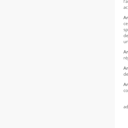
l’
ac
Ar
ce
sp
de
un
Ar
ré
Ar
de
Ar
co
ad