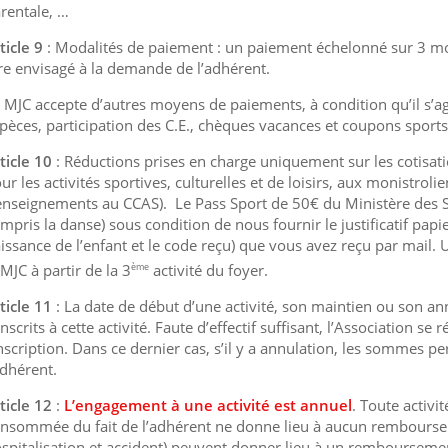
rentale, …
ticle 9
: Modalités de paiement : un paiement échelonné sur 3 m
re envisagé à la demande de l’adhérent.
 MJC accepte d’autres moyens de paiements, à condition qu’il s’ag
pèces, participation des C.E., chèques vacances et coupons sport
ticle 10
: Réductions prises en charge uniquement sur les cotisati
ur les activités sportives, culturelles et de loisirs, aux monistrolie
enseignements au CCAS). Le Pass Sport de 50€ du Ministère des Spo
mpris la danse) sous condition de nous fournir le justificatif pap
issance de l’enfant et le code reçu) que vous avez reçu par mail.
 MJC à partir de la 3
ème
activité du foyer.
ticle 11
: La date de début d’une activité, son maintien ou son 
inscrits à cette activité. Faute d’effectif suffisant, l’Association se
inscription. Dans ce dernier cas, s’il y a annulation, les sommes 
adhérent.
ticle 12
:
L’engagement à une activité est annuel
. Toute activ
nsommée du fait de l’adhérent ne donne lieu à aucun remboursem
spitalisation et accident) peuvent donner lieu à un remboursemen