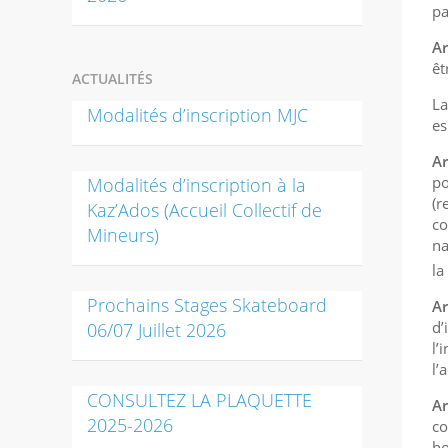
pa
Ar
êt
ACTUALITÉS
La
Modalités d’inscription MJC
es
Ar
po
Modalités d’inscription à la
(r
Kaz’Ados (Accueil Collectif de
co
Mineurs)
na
la
Prochains Stages Skateboard
Ar
d’
06/07 Juillet 2026
l’
l’
CONSULTEZ LA PLAQUETTE
Ar
2025-2026
co
ho