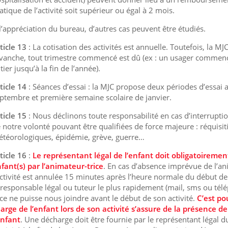
atique de l’activité soit supérieur ou égal à 2 mois.
l’appréciation du bureau, d’autres cas peuvent être étudiés.
ticle 13
: La cotisation des activités est annuelle. Toutefois, la M
vanche, tout trimestre commencé est dû (ex : un usager commençan
tier jusqu’à la fin de l’année).
ticle 14
: Séances d’essai : la MJC propose deux périodes d’essai a
ptembre et première semaine scolaire de janvier.
ticle 15
: Nous déclinons toute responsabilité en cas d’interrupti
 notre volonté pouvant être qualifiées de force majeure : réquis
téorologiques, épidémie, grève, guerre…
ticle 16
:
Le représentant légal de l’enfant doit obligatoirement
fant(s) par l’animateur-trice
. En cas d’absence imprévue de l’an
activité est annulée 15 minutes après l’heure normale du début des
 responsable légal ou tuteur le plus rapidement (mail, sms ou tél
ice ne puisse nous joindre avant le début de son activité.
C’est po
arge de l’enfant lors de son activité s’assure de la présence d
enfant
. Une décharge doit être fournie par le représentant légal d