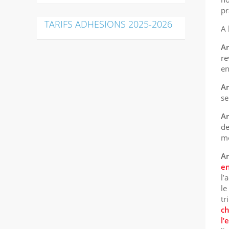
pr
TARIFS ADHESIONS 2025-2026
A 
Ar
re
en
Ar
se
Ar
de
mé
Ar
en
l’
le
tr
ch
l’