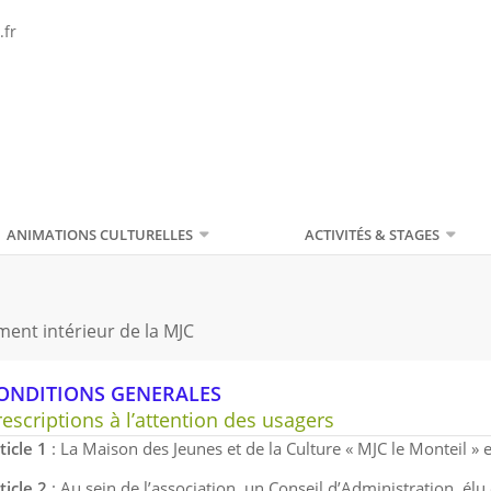
.fr
ANIMATIONS CULTURELLES
ACTIVITÉS & STAGES
ment intérieur de la MJC
ONDITIONS GENERALES
rescriptions à l’attention des usagers
ticle 1
: La Maison des Jeunes et de la Culture « MJC le Monteil » e
ticle 2
: Au sein de l’association, un Conseil d’Administration, él