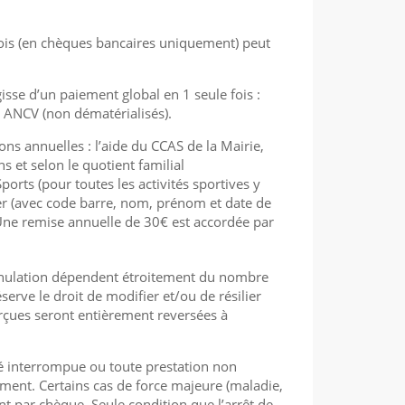
ois (en chèques bancaires uniquement) peut
isse d’un paiement global en 1 seule fois :
s ANCV (non dématérialisés).
ons annuelles : l’aide du CCAS de la Mairie,
ns et selon le quotient familial
rts (pour toutes les activités sportives y
ier (avec code barre, nom, prénom et date de
 Une remise annuelle de 30€ est accordée par
annulation dépendent étroitement du nombre
 réserve le droit de modifier et/ou de résilier
perçues seront entièrement reversées à
ité interrompue ou toute prestation non
ent. Certains cas de force majeure (maladie,
t par chèque. Seule condition que l’arrêt de