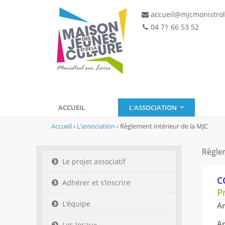
accueil@mjcmonistrol
04 71 66 53 52
ACCUEIL
L’ASSOCIATION
Accueil
›
L’association
›
Règlement intérieur de la MJC
Règle
Le projet associatif
C
Adhérer et s’inscrire
P
L’équipe
Ar
Ar
Les locaux