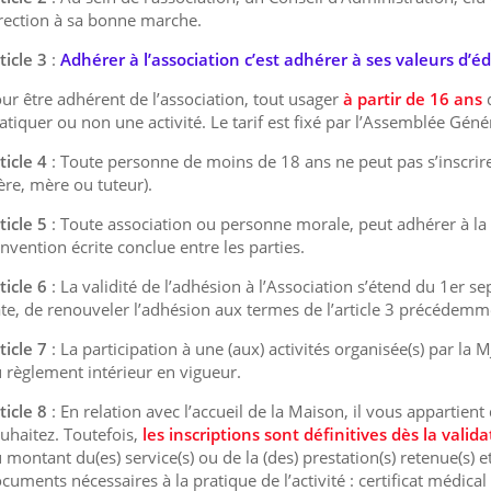
rection à sa bonne marche.
ticle 3
:
Adhérer à l’association c’est adhérer à ses valeurs d’
ur être adhérent de l’association, tout usager
à partir de 16 ans
d
atiquer ou non une activité. Le tarif est fixé par l’Assemblée Gén
ticle 4
: Toute personne de moins de 18 ans ne peut pas s’inscrire
ère, mère ou tuteur).
ticle 5
: Toute association ou personne morale, peut adhérer à la 
nvention écrite conclue entre les parties.
ticle 6
: La validité de l’adhésion à l’Association s’étend du 1er s
te, de renouveler l’adhésion aux termes de l’article 3 précédemme
ticle 7
: La participation à une (aux) activités organisée(s) par la
 règlement intérieur en vigueur.
ticle 8
: En relation avec l’accueil de la Maison, il vous appartient
uhaitez. Toutefois,
les inscriptions sont définitives dès la vali
 montant du(es) service(s) ou de la (des) prestation(s) retenue(s) e
cuments nécessaires à la pratique de l’activité : certificat médical (