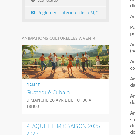
di
Règlement intérieur de la MJC
Ar
Po
pr
ANIMATIONS CULTURELLES À VENIR
Ar
(p
Ar
co
Ar
DANSE
da
Guatequé Cubain
Ar
DIMANCHE 26 AVRIL DE 10H00 A
du
18H00
Ar
so
PLAQUETTE MJC SAISON 2025-
du
do
2026