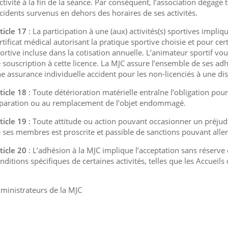
activité à la fin de la séance. Par conséquent, l’association dégag
cidents survenus en dehors des horaires de ses activités.
ticle 17
: La participation à une (aux) activités(s) sportives impli
rtificat médical autorisant la pratique sportive choisie et pour cert
ortive incluse dans la cotisation annuelle. L’animateur sportif vo
 souscription à cette licence. La MJC assure l’ensemble de ses adh
e assurance individuelle accident pour les non-licenciés à une dis
ticle 18
: Toute détérioration matérielle entraîne l’obligation pour 
paration ou au remplacement de l’objet endommagé.
ticle 19
: Toute attitude ou action pouvant occasionner un préjudi
 ses membres est proscrite et passible de sanctions pouvant aller 
ticle 20
: L’adhésion à la MJC implique l’acceptation sans réserve e
nditions spécifiques de certaines activités, telles que les Accueils 
L
ministrateurs de la MJC