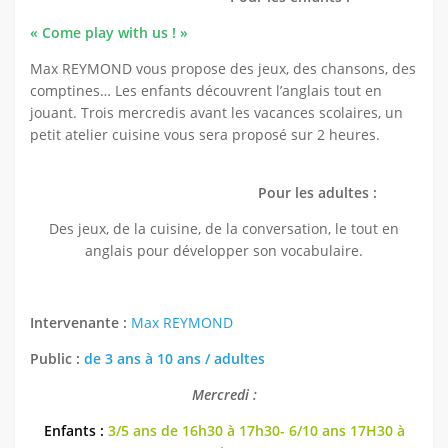
DANSE
« Come play with us ! »
MANUELLES
Max REYMOND vous propose des jeux, des chansons, des
comptines… Les enfants découvrent l’anglais tout en
MUSICALES
jouant. Trois mercredis avant les vacances scolaires, un
SPORTIVES
petit atelier cuisine vous sera proposé sur 2 heures.
TECHNIQUES
Pour les adultes :
ARTS SCENIQUES
Des jeux, de la cuisine, de la conversation, le tout en
Jeunesse
anglais pour développer son vocabulaire.
Le projet éducatif
La Kaz’Ados 11/17 ans
Intervenante :
Max REYMOND
Notre Fonctionnement
Public :
de 3 ans à 10 ans / adultes
Contact
Mercredi :
Enfants :
3/5 ans de 16h30 à 17h30- 6/10 ans 17H30 à