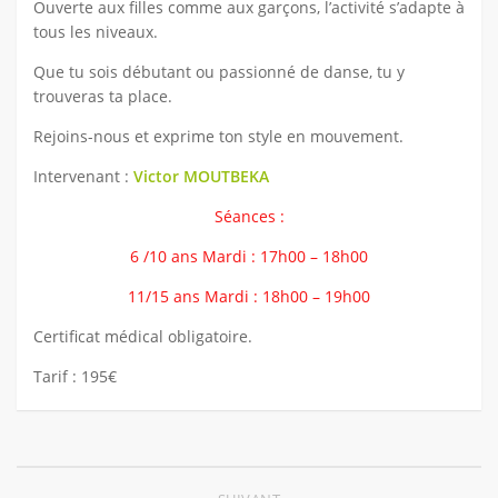
Ouverte aux filles comme aux garçons, l’activité s’adapte à
tous les niveaux.
DANSE
Que tu sois débutant ou passionné de danse,
tu y
MANUELLES
trouveras ta place.
MUSICALES
Rejoins-nous et exprime ton style en mouvement.
SPORTIVES
Intervenant :
Victor MOUTBEKA
TECHNIQUES
Séances :
ARTS SCENIQUES
6 /10 ans Mardi : 17h00 – 18h00
Jeunesse
11/15 ans Mardi : 18h00 – 19h00
Le projet éducatif
La Kaz’Ados 11/17 ans
Certificat médical obligatoire.
Notre Fonctionnement
Tarif : 195€
Contact