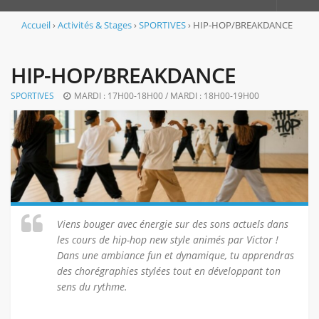
Accueil
Accueil
›
Activités & Stages
›
SPORTIVES
›
HIP-HOP/BREAKDANCE
L’association
HIP-HOP/BREAKDANCE
Le projet associatif
SPORTIVES
MARDI : 17H00-18H00 / MARDI : 18H00-19H00
Adhérer et s’inscrire
L’équipe
Les locaux
Règlement intérieur de la MJC
Animations Culturelles
Notre projet culturel
Viens bouger avec énergie sur des sons actuels dans
les cours de hip-hop new style animés par Victor !
Notre programme
Dans une ambiance fun et dynamique, tu apprendras
L’empreinte « booster de musiques actuelles »
des chorégraphies stylées tout en développant ton
sens du rythme.
Activités & Stages
BIEN-ETRE