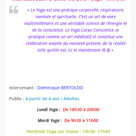
DANSE
« Le Yoga est une pratique corporelle, respiratoire,
mentale et spirituelle. C’est un art de vivre
MANUELLES
multimillénaire et une véritable science de l’énergie et
MUSICALES
de la conscience. Le Yoga Corps Conscience se
pratique comme un art méditatif et constitue une
SPORTIVES
célébration vivante du moment présent, de la réalité
TECHNIQUES
telle qu’elle est, ici et maintenant (R.B) »
ARTS SCENIQUES
Jeunesse
Le projet éducatif
Intervenant :
Dominique BERTOLDO
La Kaz’Ados 11/17 ans
Public :
à partir de 4 ans / Adultes
Notre Fonctionnement
Lundi Yoga :
De 18h30 à 20h00
Contact
Mardi Yoga :
De 9h30 à 11h00
Vendredi Yoga sur chaise : 10h30- 11h30