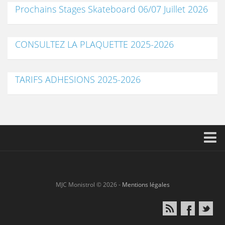
Prochains Stages Skateboard 06/07 Juillet 2026
CONSULTEZ LA PLAQUETTE 2025-2026
TARIFS ADHESIONS 2025-2026
Accueil
L’association
MJC Monistrol © 2026 -
Mentions légales
Animations Culturelles
Activités & Stages