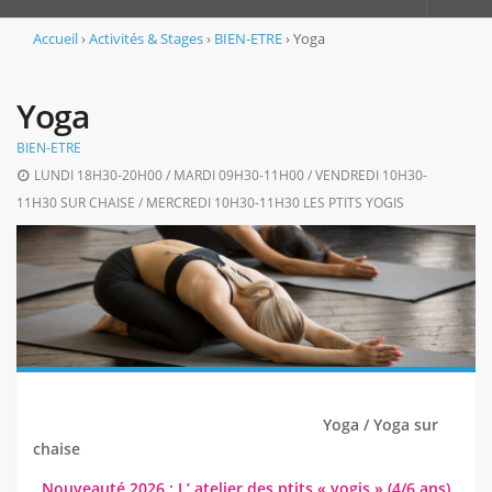
Accueil
Accueil
›
Activités & Stages
›
BIEN-ETRE
›
Yoga
L’association
Yoga
Le projet associatif
BIEN-ETRE
Adhérer et s’inscrire
LUNDI 18H30-20H00 / MARDI 09H30-11H00 / VENDREDI 10H30-
L’équipe
11H30 SUR CHAISE / MERCREDI 10H30-11H30 LES PTITS YOGIS
Les locaux
Règlement intérieur de la MJC
Animations Culturelles
Notre projet culturel
Notre programme
L’empreinte « booster de musiques actuelles »
Yoga / Yoga sur
chaise
Activités & Stages
Nouveauté 2026 : L’ atelier des ptits « yogis » (4/6 ans)
BIEN-ETRE