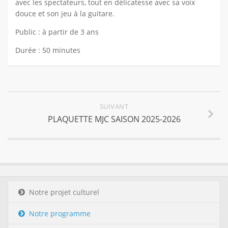
avec les spectateurs, tout en délicatesse avec sa voix
douce et son jeu à la guitare.
DANSE
Public : à partir de 3 ans
MANUELLES
MUSICALES
Durée : 50 minutes
SPORTIVES
TECHNIQUES
ARTS SCENIQUES
SUIVANT
Jeunesse
PLAQUETTE MJC SAISON 2025-2026
Le projet éducatif
La Kaz’Ados 11/17 ans
Notre Fonctionnement
Contact
Notre projet culturel
Notre programme