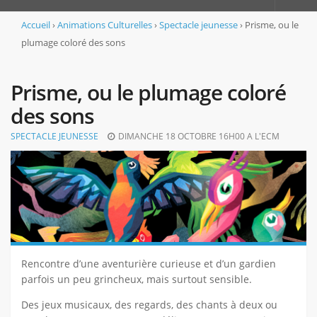
Accueil
Accueil
›
Animations Culturelles
›
Spectacle jeunesse
›
Prisme, ou le
plumage coloré des sons
L’association
Le projet associatif
Prisme, ou le plumage coloré
Adhérer et s’inscrire
des sons
L’équipe
SPECTACLE JEUNESSE
DIMANCHE 18 OCTOBRE 16H00 A L'ECM
Les locaux
Règlement intérieur de la MJC
Animations Culturelles
Notre projet culturel
Notre programme
Rencontre d’une aventurière curieuse et d’un gardien
L’empreinte « booster de musiques actuelles »
parfois un peu grincheux, mais surtout sensible.
Activités & Stages
Des jeux musicaux, des regards, des chants à deux ou
BIEN-ETRE