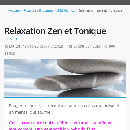
Accueil
Accueil
›
Activités & Stages
›
BIEN-ETRE
›
Relaxation Zen et Tonique
L’association
Relaxation Zen et Tonique
Le projet associatif
BIEN-ETRE
Adhérer et s’inscrire
MARDI : 19H00-20H30 /MERCREDI : 19H00-20H30/ JEUDI : 10H00-
L’équipe
11H30
Les locaux
Règlement intérieur de la MJC
Animations Culturelles
Notre projet culturel
Notre programme
Bouger, respirer, se recentrer pour un corps qui pulse et
L’empreinte « booster de musiques actuelles »
un mental qui souffle…
Activités & Stages
C’est la rencontre entre détente et tonus, souffle et
mouvement. Une composition hybride faite
BIEN-ETRE