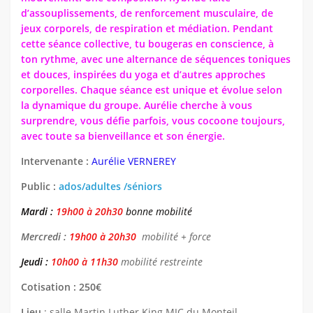
d’assouplissements, de renforcement musculaire, de
DANSE
jeux corporels, de respiration et médiation. Pendant
cette séance collective, tu bougeras en conscience, à
MANUELLES
ton rythme, avec une alternance de séquences toniques
MUSICALES
et douces, inspirées du yoga et d’autres approches
corporelles. Chaque séance est unique et évolue selon
SPORTIVES
la dynamique du groupe. Aurélie cherche à vous
TECHNIQUES
surprendre, vous défie parfois, vous cocoone toujours,
avec toute sa bienveillance et son énergie.
ARTS SCENIQUES
Intervenante
:
Aurélie VERNEREY
Jeunesse
Public :
ados/adultes /séniors
Le projet éducatif
La Kaz’Ados 11/17 ans
Mardi :
19h00 à 20h30
bonne mobilité
Notre Fonctionnement
Mercredi :
19h00 à 20h30
mobilité + force
Contact
Jeudi :
10h00 à 11h30
mobilité restreinte
Cotisation
:
250€
Lieu
: salle Martin Luther King MJC du Monteil